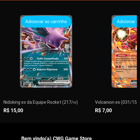
Adicionar ao carrinho
Adicionar a
Nidoking ex da Equipe Rocket (217/∞)
Volcanion ex (031/159)
Preço
Preço
R$ 15,00
R$ 7,00
PRÉ-VENDA
PRÉ-VENDA
Adicionar ao carrinho
Adicionar ao carrinho
Adicionar ao carrinho
Adicionar ao carrinho
Adicionar ao carrinho
Adicionar ao carrinho
Adicionar ao carrinho
Adicionar a
Adicionar a
Adicionar a
Adicionar a
Adicionar a
Encom
Esgo
Bem vindo(a) CWG Game Store