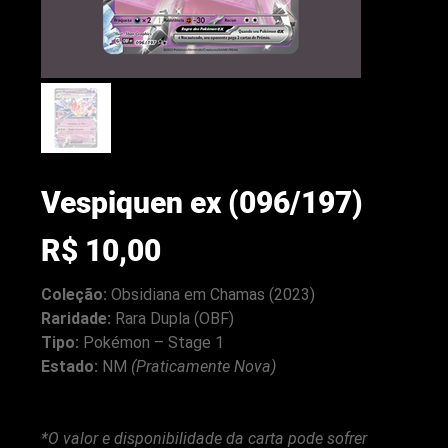
Vespiquen ex (096/197)
Preço
R$ 10,00
Coleção:
Obsidiana em Chamas (2023)
Raridade:
Rara Dupla (OBF)
Tipo:
Pokémon – Stage 1
arenacwg.com
Estado:
NM
(Praticamente Nova)
*O valor e disponibilidade da carta pode sofrer