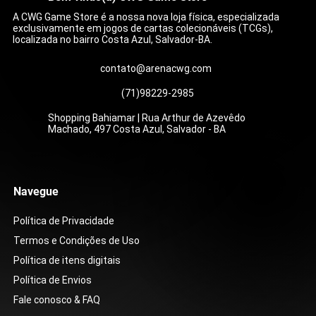
A CWG Game Store é a nossa nova loja física, especializada
exclusivamente em jogos de cartas colecionáveis (TCGs),
localizada no bairro Costa Azul, Salvador-BA.
contato@arenacwg.com
(71)98229-2985
Shopping Bahiamar | Rua Arthur de Azevêdo
Machado, 497 Costa Azul, Salvador - BA
Cetitan ex (065/182) (ING)
Zarude (088/∞)
Martelo Esmagador (105/084)
Mega Feraligatr ex (036/∞)
Compaixão do Wally (186/132)
Show da Roxie (121/086)
Zoroark ex do N (185/159)
Chimecho (179/167)
Mega Chandelure ex (
Bracelete Bravio (104/
Caixa Colecionável - O
Carmine (217/167)
Zacian ex do Lupo (18
Caixa de Booster - Sto
Pack Set Vol.12 [DP-12
[ST01]
Preço
Preço
Preço
Preço
Preço
Preço
Preço
Preço
Preço
Preço
Preço
Preço
R$ 6,00
R$ 39,00
R$ 45,00
R$ 16,00
R$ 199,00
R$ 179,00
R$ 399,00
R$ 45,00
R$ 49,00
R$ 39,00
R$ 399,00
R$ 199,00
Preço
Preço
R$ 99,90
R$ 599,90
Navegue
Política de Privacidade
Termos e Condições de Uso
Política de itens digitais
Política de Envios
Fale conosco & FAQ