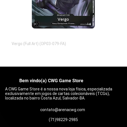
Vergo (Full Art) (OP03-079-FA)
Preço
R$ 20,00
Bem vindo(a) CWG Game Store
A CWG Game Store é a nossa nova loja física, especializada
exclusivamente em jogos de cartas colecionáveis (TCGs),
localizada no bairro Costa Azul, Salvador-BA.
contato@arenacwg.com
(71)98229-2985