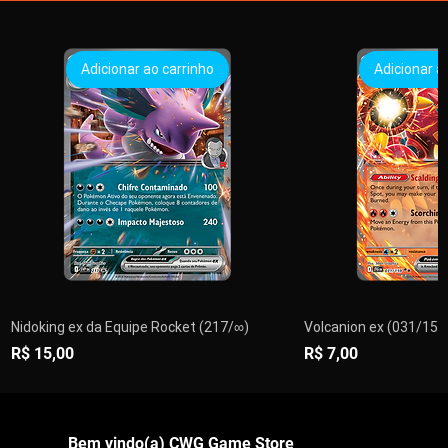
Adicionar ao carrinho
Adicionar a
Nidoking ex da Equipe Rocket (217/∞)
Volcanion ex (031/159)
Preço
Preço
R$ 15,00
R$ 7,00
PRÉ-VENDA
PRÉ-VENDA
Adicionar ao carrinho
Adicionar ao carrinho
Adicionar ao carrinho
Adicionar ao carrinho
Adicionar ao carrinho
Adicionar ao carrinho
Adicionar ao carrinho
Adicionar a
Adicionar a
Adicionar a
Adicionar a
Adicionar a
Encom
Esgo
Bem vindo(a) CWG Game Store