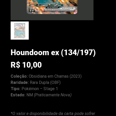
Houndoom ex (134/197)
Preço
R$ 10,00
Coleção:
Obsidiana em Chamas (2023)
Raridade:
Rara Dupla (OBF)
Tipo:
Pokémon – Stage 1
arenacwg.com
Estado:
NM
(Praticamente Nova)
*O valor e disponibilidade da carta pode sofrer