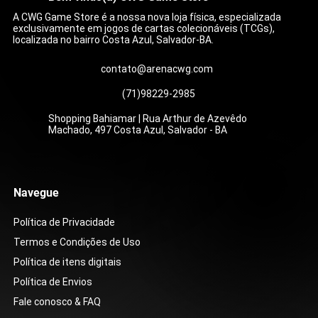
A CWG Game Store é a nossa nova loja física, especializada
exclusivamente em jogos de cartas colecionáveis (TCGs),
localizada no bairro Costa Azul, Salvador-BA.
contato@arenacwg.com
(71)98229-2985
Shopping Bahiamar | Rua Arthur de Azevêdo
Machado, 497 Costa Azul, Salvador - BA
Cetitan ex (065/182) (ING)
Zarude (088/∞)
Martelo Esmagador (105/084)
Mega Feraligatr ex (036/∞)
Compaixão do Wally (186/132)
Show da Roxie (121/086)
Zoroark ex do N (185/159)
Chimecho (179/167)
Mega Chandelure ex (
Bracelete Bravio (104/
Caixa Colecionável - O
Carmine (217/167)
Zacian ex do Lupo (18
Caixa de Booster - Sto
Pack Set Vol.12 [DP-12
[ST01]
Preço
Preço
Preço
Preço
Preço
Preço
Preço
Preço
Preço
Preço
Preço
Preço
R$ 6,00
R$ 39,00
R$ 45,00
R$ 16,00
R$ 199,00
R$ 179,00
R$ 399,00
R$ 45,00
R$ 49,00
R$ 39,00
R$ 399,00
R$ 199,00
Preço
Preço
R$ 99,90
R$ 599,90
Navegue
Política de Privacidade
Termos e Condições de Uso
Política de itens digitais
Política de Envios
Fale conosco & FAQ