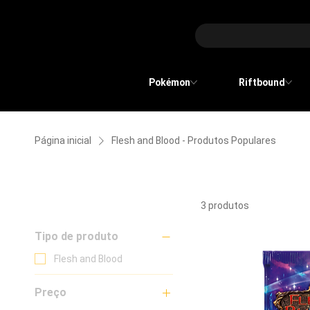
Pokémon
Riftbound
Página inicial
Flesh and Blood - Produtos Populares
Flesh and Blood - Produtos P
Filtrar
3 produtos
Tipo de produto
Flesh and Blood
Preço