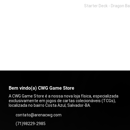
Starter Deck - Dragon Bal
Preço
R$ 125,00
Bem vindo(a) CWG Game Store
A CWG Game Store é a nossa nova loja física, especializada
exclusivamente em jogos de cartas colecionáveis (TCGs),
localizada no bairro Costa Azul, Salvador-BA.
contato@arenacwg.com
(71)98229-2985