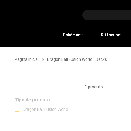
Pokémon
Riftbound
Página inicial
Dragon Ball Fusion World - Decks
Dragon Ball Fusion World - D
Filtrar
1 produto
Tipo de produto
Dragon Ball Fusion World