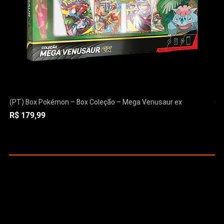
(PT) Box Pokémon – Box Coleção – Mega Venusaur ex
(P
Preço
Pr
R$ 179,99
R$