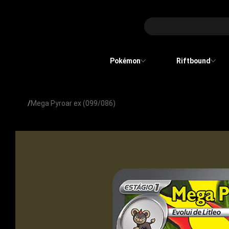
Pokémon
Riftbound
/
Mega Pyroar ex (099/086)