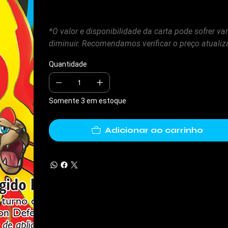
*O valor e disponibilidade da carta pode sofrer 
diminuir. Recomendamos verificar o preço atuali
Quantidade
Somente 3 em estoque
Adicionar ao carrinho
cwg.com