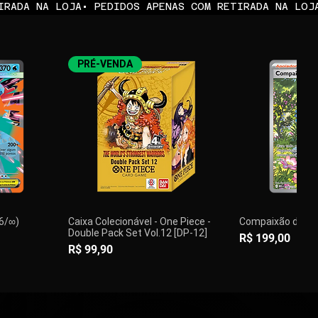
PRÉ-VENDA
36/∞)
Caixa Colecionável - One Piece -
Compaixão do Wal
Double Pack Set Vol.12 [DP-12]
Preço
R$ 199,00
Preço
R$ 99,90