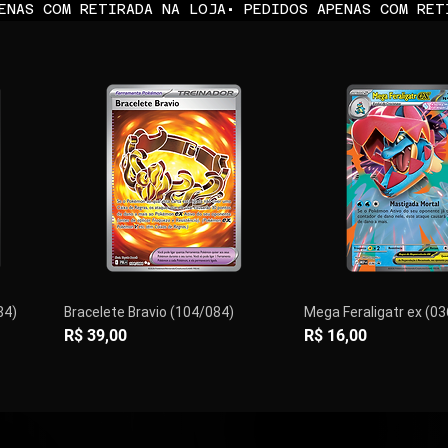
84)
Bracelete Bravio (104/084)
Mega Feraligatr ex (0
Preço
Preço
R$ 39,00
R$ 16,00
PRÉ-VENDA