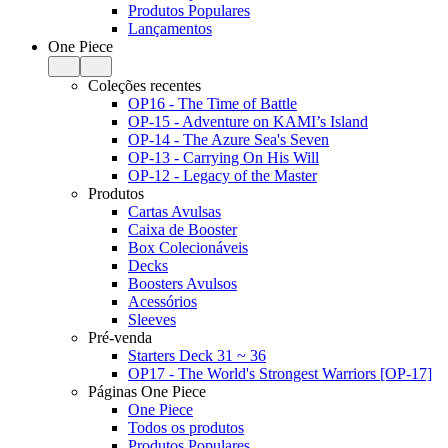
Produtos Populares
Lançamentos
One Piece
Coleções recentes
OP16 - The Time of Battle
OP-15 - Adventure on KAMI’s Island
OP-14 - The Azure Sea's Seven
OP-13 - Carrying On His Will
OP-12 - Legacy of the Master
Produtos
Cartas Avulsas
Caixa de Booster
Box Colecionáveis
Decks
Boosters Avulsos
Acessórios
Sleeves
Pré-venda
Starters Deck 31 ~ 36
OP17 - The World's Strongest Warriors [OP-17]
Páginas One Piece
One Piece
Todos os produtos
Produtos Populares