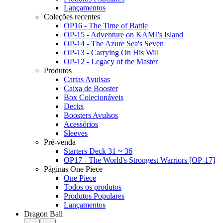
Lançamentos
Coleções recentes
OP16 - The Time of Battle
OP-15 - Adventure on KAMI’s Island
OP-14 - The Azure Sea's Seven
OP-13 - Carrying On His Will
OP-12 - Legacy of the Master
Produtos
Cartas Avulsas
Caixa de Booster
Box Colecionáveis
Decks
Boosters Avulsos
Acessórios
Sleeves
Pré-venda
Starters Deck 31 ~ 36
OP17 - The World's Strongest Warriors [OP-17]
Páginas One Piece
One Piece
Todos os produtos
Produtos Populares
Lançamentos
Dragon Ball