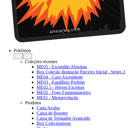
arenacwg.com
Pokémon
Coleções recentes
ME05 - Escuridão Absoluta
Box Coleção Ilustração Parceiro Inicial - Series 2
ME04 - Caos Ascendente
ME03 - Equilíbrio Perfeito
ME02.5 - Herois Excelsos
ME02 - Fogo Fantasmagorico
ME01 - Megaevolução
Produtos
Carta Avulsa
Caixa de Booster
Caixa de Treinador Avançado
Box Colecionáveis