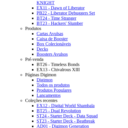
KNIGHT
EX11 - Dawn of Liberator
PB22 - Liberator Debuggers Set
BT24 - Time Stranger
BT23 - Hackers' Slumber
Produtos
Cartas Avulsas
Caixa de Booster
Box Colecionáveis
Decks
Boosters Avulsos
Pré-venda
BT26 - Timeless Bonds
EX13 - Chivalrous XIII
Páginas Digimon
Digimon
Todos os produtos
Produtos Populares
Lançamentos
Coleções recentes
EX12 - Digital World Shambala
BT25 - Dual Revolution
ST24 - Starter Deck - Data Squad
ST23 - Starter Deck - Beatbreak
AD01 - Digimon Generation