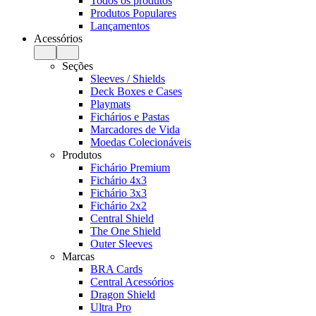
Todos os produtos
Produtos Populares
Lançamentos
Acessórios
Seções
Sleeves / Shields
Deck Boxes e Cases
Playmats
Fichários e Pastas
Marcadores de Vida
Moedas Colecionáveis
Produtos
Fichário Premium
Fichário 4x3
Fichário 3x3
Fichário 2x2
Central Shield
The One Shield
Outer Sleeves
Marcas
BRA Cards
Central Acessórios
Dragon Shield
Ultra Pro