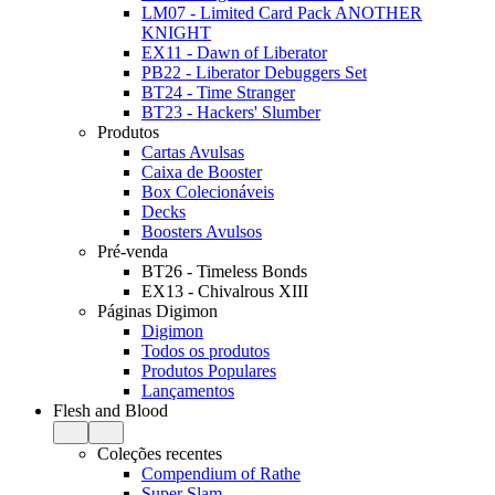
LM07 - Limited Card Pack ANOTHER
KNIGHT
EX11 - Dawn of Liberator
PB22 - Liberator Debuggers Set
BT24 - Time Stranger
BT23 - Hackers' Slumber
Produtos
Cartas Avulsas
Caixa de Booster
Box Colecionáveis
Decks
Boosters Avulsos
Pré-venda
BT26 - Timeless Bonds
EX13 - Chivalrous XIII
Páginas Digimon
Digimon
Todos os produtos
Produtos Populares
Lançamentos
Flesh and Blood
Coleções recentes
Compendium of Rathe
Super Slam