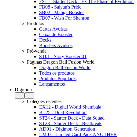
FS11 - Starter Deck - Ex The Phase of Evolution
FB08 - Saiyan's Pride
SB02 - Manga Booster
FB07 - Wish For Shenron
Produtos
Cartas Avulsas
Caixa de Booster
Decks
Boosters Avulsos
Pré-venda
ST01 - Story Booster 01
Páginas Dragon Ball Fusion World
Dragon Ball Fusion World
Todos os produtos
Produtos Populares
Lançamentos
Digimon
Coleções recentes
EX12 - Digital World Shambala
BT25 - Dual Revolution
ST24 - Starter Deck - Data Squad
ST23 - Starter Deck - Beatbreak
AD01 - Digimon Generation
LM07 - Limited Card Pack ANOTHER