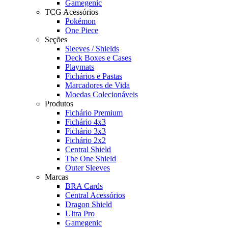
Gamegenic
TCG Acessórios
Pokémon
One Piece
Seções
Sleeves / Shields
Deck Boxes e Cases
Playmats
Fichários e Pastas
Marcadores de Vida
Moedas Colecionáveis
Produtos
Fichário Premium
Fichário 4x3
Fichário 3x3
Fichário 2x2
Central Shield
The One Shield
Outer Sleeves
Marcas
BRA Cards
Central Acessórios
Dragon Shield
Ultra Pro
Gamegenic