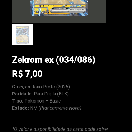
Zekrom ex (034/086)
Preço
R$ 7,00
Coleção:
Raio Preto (2025)
Raridade:
Rara Dupla (BLK)
Tipo:
Pokémon – Basic
arenacwg.com
Estado:
NM
(Praticamente Nova)
*O valor e disponibilidade da carta pode sofrer