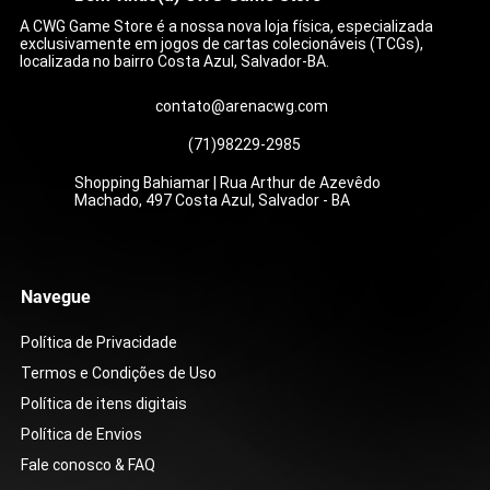
A CWG Game Store é a nossa nova loja física, especializada
exclusivamente em jogos de cartas colecionáveis (TCGs),
localizada no bairro Costa Azul, Salvador-BA.
contato@arenacwg.com
(71)98229-2985
Shopping Bahiamar | Rua Arthur de Azevêdo
Machado, 497 Costa Azul, Salvador - BA
Martelo Esmagador (105/084)
Mega Feraligatr ex (036/∞)
Compaixão do Wally (186/132)
Show da Roxie (121/086)
Zoroark ex do N (185/159)
Zoroark ex do N (175/159)
Balão de Ar (166/132)
Bracelete Bravio (104/
Caixa Colecionável - O
Carmine (217/167)
Zacian ex do Lupo (18
Zoroark ex do N (189/
Baderneiro (181/159)
Caixa de Booster - Sto
Pack Set Vol.12 [DP-12
[ST01]
Preço
Preço
Preço
Preço
Preço
Preço
Preço
Preço
Preço
Preço
Preço
Preço
R$ 45,00
R$ 16,00
R$ 199,00
R$ 179,00
R$ 399,00
R$ 59,00
R$ 25,00
R$ 39,00
R$ 399,00
R$ 199,00
R$ 155,00
R$ 15,00
Preço
Preço
R$ 99,90
R$ 599,90
Navegue
Política de Privacidade
Termos e Condições de Uso
Política de itens digitais
Política de Envios
Fale conosco & FAQ