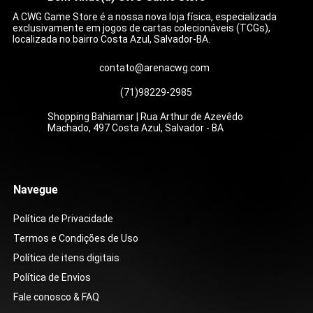
A CWG Game Store é a nossa nova loja física, especializada
exclusivamente em jogos de cartas colecionáveis (TCGs),
localizada no bairro Costa Azul, Salvador-BA.
contato@arenacwg.com
(71)98229-2985
Shopping Bahiamar | Rua Arthur de Azevêdo
Machado, 497 Costa Azul, Salvador - BA
Cetitan ex (065/182) (ING)
Zarude (088/∞)
Martelo Esmagador (105/084)
Mega Feraligatr ex (036/∞)
Compaixão do Wally (186/132)
Show da Roxie (121/086)
Zoroark ex do N (185/159)
Chimecho (179/167)
Mega Chandelure ex (
Bracelete Bravio (104/
Caixa Colecionável - O
Carmine (217/167)
Zacian ex do Lupo (18
Caixa de Booster - Sto
Pack Set Vol.12 [DP-12
[ST01]
Preço
Preço
Preço
Preço
Preço
Preço
Preço
Preço
Preço
Preço
Preço
Preço
R$ 6,00
R$ 39,00
R$ 45,00
R$ 16,00
R$ 199,00
R$ 179,00
R$ 399,00
R$ 45,00
R$ 49,00
R$ 39,00
R$ 399,00
R$ 199,00
Preço
Preço
R$ 99,90
R$ 599,90
Navegue
Política de Privacidade
Termos e Condições de Uso
Política de itens digitais
Política de Envios
Fale conosco & FAQ