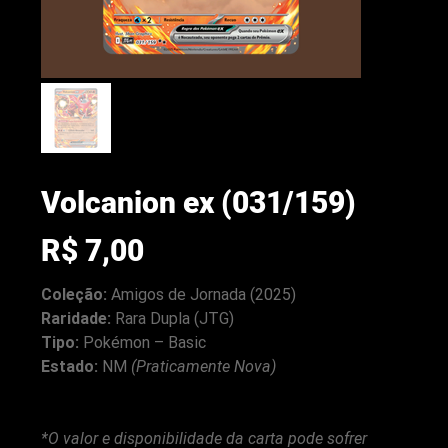
Volcanion ex (031/159)
Preço
R$ 7,00
Coleção:
Amigos de Jornada (2025)
Raridade:
Rara Dupla (JTG)
Tipo:
Pokémon – Basic
arenacwg.com
Estado:
NM
(Praticamente Nova)
*O valor e disponibilidade da carta pode sofrer