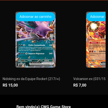
Adicionar ao carrinho
Adicionar a
Nidoking ex da Equipe Rocket (217/∞)
Volcanion ex (031/159)
Preço
Preço
R$ 15,00
R$ 7,00
PRÉ-VENDA
PRÉ-VENDA
Adicionar ao carrinho
Adicionar ao carrinho
Adicionar ao carrinho
Adicionar ao carrinho
Adicionar ao carrinho
Adicionar ao carrinho
Adicionar ao carrinho
Adicionar a
Adicionar a
Adicionar a
Adicionar a
Adicionar a
Encom
Esgo
Bem vindo(a) CWG Game Store