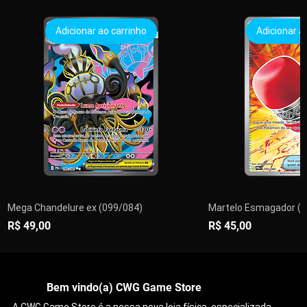
Adicionar ao carrinho
Adicionar a
Mega Chandelure ex (099/084)
Martelo Esmagador (1
Preço
Preço
R$ 49,00
R$ 45,00
PRÉ-VENDA
PRÉ-VENDA
Adicionar ao carrinho
Adicionar ao carrinho
Adicionar ao carrinho
Adicionar ao carrinho
Adicionar ao carrinho
Adicionar ao carrinho
Encomendar
Adicionar a
Adicionar a
Adicionar a
Adicionar a
Adicionar a
Adicionar a
Esgo
Bem vindo(a) CWG Game Store