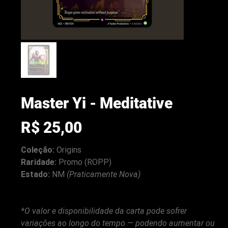
Master Yi - Meditative
Preço
R$ 25,00
Coleção:
Origins
Raridade:
Promo (ROPP)
Estado:
NM
(Praticamente Nova)
arenacwg.com
*O valor e disponibilidade da carta pode sofrer
variações ao longo do tempo — podendo aumentar ou