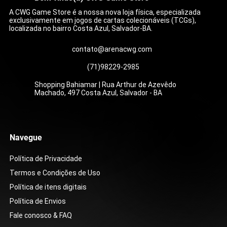
A CWG Game Store é a nossa nova loja física, especializada
exclusivamente em jogos de cartas colecionáveis (TCGs),
localizada no bairro Costa Azul, Salvador-BA.
contato@arenacwg.com
(71)98229-2985
Shopping Bahiamar | Rua Arthur de Azevêdo
Machado, 497 Costa Azul, Salvador - BA
Bracelete Bravio (104/084)
Caixa Colecionável - One Piece - Double
Compaixão do Wally (186/132)
Show da Roxie (121/086)
Zoroark ex do N (185/159)
Zoroark ex do N (175/159)
Lurantis ex (096/084)
Mega Feraligatr ex (0
Mega Lucario ex (179/
Carmine (217/167)
Zacian ex do Lupo (18
Zoroark ex do N (189/
Baderneiro (181/159)
Caixa de Booster - Sto
Pack Set Vol.12 [DP-12]
[ST01]
Preço
Preço
Preço
Preço
Preço
Preço
Preço
Preço
Preço
Preço
Preço
Preço
R$ 39,00
R$ 199,00
R$ 179,00
R$ 399,00
R$ 59,00
R$ 15,00
R$ 16,00
R$ 499,00
R$ 399,00
R$ 199,00
R$ 155,00
R$ 15,00
Preço
Preço
R$ 99,90
R$ 599,90
Navegue
Política de Privacidade
Termos e Condições de Uso
Política de itens digitais
Política de Envios
Fale conosco & FAQ