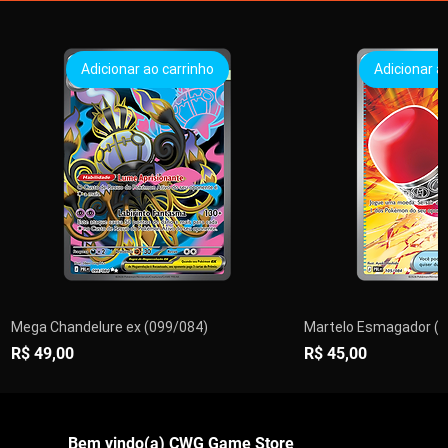
Adicionar ao carrinho
Adicionar a
Mega Chandelure ex (099/084)
Martelo Esmagador (1
Preço
Preço
R$ 49,00
R$ 45,00
PRÉ-VENDA
PRÉ-VENDA
Adicionar ao carrinho
Adicionar ao carrinho
Adicionar ao carrinho
Adicionar ao carrinho
Adicionar ao carrinho
Adicionar ao carrinho
Encomendar
Adicionar a
Adicionar a
Adicionar a
Adicionar a
Adicionar a
Adicionar a
Esgo
Bem vindo(a) CWG Game Store