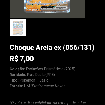
Choque Areia ex (056/131)
Preço
R$ 7,00
Coleção:
Evoluções Prismáticas (2025)
Raridade:
Rara Dupla (PRE)
Tipo:
Pokémon – Basic
arenacwg.com
Estado:
NM
(Praticamente Nova)
*O valor e disponibilidade da carta pode sofrer