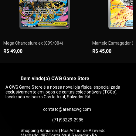
Mega Chandelure ex (099/084)
Martelo Esmagador (1
Preço
Preço
R$ 49,00
R$ 45,00
PRÉ-VENDA
PRÉ-VENDA
Adicionar ao carrinho
Adicionar ao carrinho
Adicionar ao carrinho
Adicionar ao carrinho
Adicionar ao carrinho
Encomendar
Esgotado
Adicionar a
Adicionar a
Adicionar a
Adicionar a
Adicionar a
Adicionar a
Esgo
Bem vindo(a) CWG Game Store
A CWG Game Store é a nossa nova loja física, especializada
exclusivamente em jogos de cartas colecionáveis (TCGs),
localizada no bairro Costa Azul, Salvador-BA.
contato@arenacwg.com
(71)98229-2985
Shopping Bahiamar | Rua Arthur de Azevêdo
Machado, 497 Costa Azul, Salvador - BA