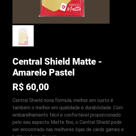
Central Shield Matte -
Amarelo Pastel
Preço
R$ 60,00
Central Shield nova fórmula, melhor em custo é
arenacwg.com
também o melhor em qualidade e durabilidade. Com
embaralhamento fácil e confortável proporcionado
pelo seu aspecto Matte fino, o Central Shield pode
ser encontrado nas melhores lojas de cards games e