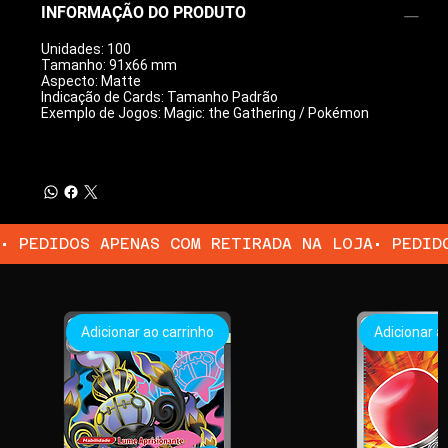
INFORMAÇÃO DO PRODUTO
Unidades: 100
Tamanho: 91x66 mm
Aspecto: Matte
Indicação de Cards: Tamanho Padrão
Exemplo de Jogos: Magic: the Gathering / Pokémon
• PEDIDOS APENAS COM RETIRADA NA LOJA
Adicionar ao carrinho
Adicionar a