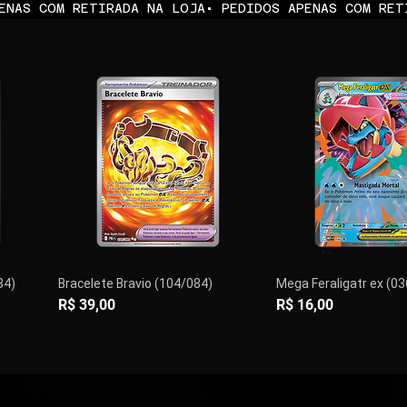
84)
Bracelete Bravio (104/084)
Mega Feraligatr ex (0
Preço
Preço
R$ 39,00
R$ 16,00
PRÉ-VENDA