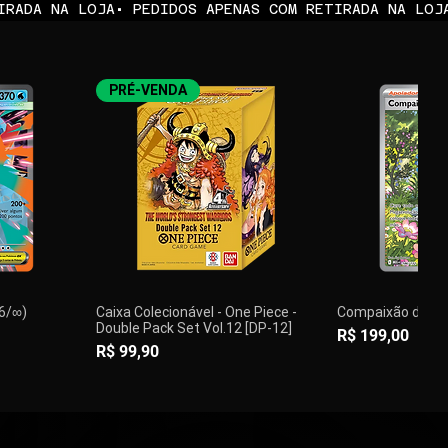
PRÉ-VENDA
36/∞)
Caixa Colecionável - One Piece -
Compaixão do Wal
Double Pack Set Vol.12 [DP-12]
Preço
R$ 199,00
Preço
R$ 99,90