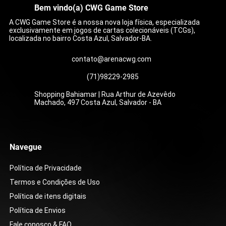
Bem vindo(a) CWG Game Store
A CWG Game Store é a nossa nova loja física, especializada
exclusivamente em jogos de cartas colecionáveis (TCGs),
localizada no bairro Costa Azul, Salvador-BA.
contato@arenacwg.com
(71)98229-2985
Shopping Bahiamar | Rua Arthur de Azevêdo
Machado, 497 Costa Azul, Salvador - BA
Bracelete Bravio (104/084)
Caixa Colecionável - One Piece - Double
Compaixão do Wally (186/132)
Show da Roxie (121/086)
Zoroark ex do N (185/159)
Zoroark ex do N (175/159)
Lurantis ex (096/084)
Mega Feraligatr ex (0
Mega Lucario ex (179/
Carmine (217/167)
Zacian ex do Lupo (18
Zoroark ex do N (189/
Baderneiro (181/159)
Caixa de Booster - Sto
Pack Set Vol.12 [DP-12]
[ST01]
Preço
Preço
Preço
Preço
Preço
Preço
Preço
Preço
Preço
Preço
Preço
Preço
R$ 39,00
R$ 199,00
R$ 179,00
R$ 399,00
R$ 59,00
R$ 15,00
R$ 16,00
R$ 499,00
R$ 399,00
R$ 199,00
R$ 155,00
R$ 15,00
Preço
Preço
R$ 99,90
R$ 599,90
Navegue
Política de Privacidade
Termos e Condições de Uso
Política de itens digitais
Política de Envios
Fale conosco & FAQ