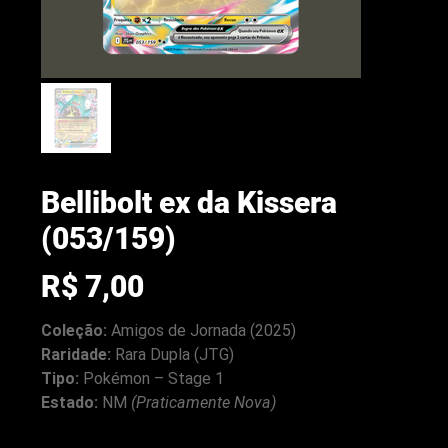
Bellibolt ex da Kissera
(053/159)
Preço
R$ 7,00
Coleção:
Amigos de Jornada (2025)
arenacwg.com
Raridade:
Rara Dupla (JTG)
Tipo:
Pokémon – Stage 1
Estado:
NM
(Praticamente Nova)