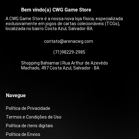
Bem vindo(a) CWG Game Store
A CWG Game Store é a nossa nova loja física, especializada
exclusivamente em jogos de cartas colecionáveis (TCGs),
localizada no bairro Costa Azul, Salvador-BA.
contato@arenacwg.com
(71)98229-2985
Shopping Bahiamar | Rua Arthur de Azevêdo
Machado, 497 Costa Azul, Salvador - BA
Bracelete Bravio (104/084)
Caixa Colecionável - One Piece - Double
Compaixão do Wally (186/132)
Show da Roxie (121/086)
Zoroark ex do N (185/159)
Zoroark ex do N (175/159)
Lurantis ex (096/084)
Mega Feraligatr ex (0
Mega Lucario ex (179/
Carmine (217/167)
Zacian ex do Lupo (18
Zoroark ex do N (189/
Baderneiro (181/159)
Caixa de Booster - Sto
Pack Set Vol.12 [DP-12]
[ST01]
Preço
Preço
Preço
Preço
Preço
Preço
Preço
Preço
Preço
Preço
Preço
Preço
R$ 39,00
R$ 199,00
R$ 179,00
R$ 399,00
R$ 59,00
R$ 15,00
R$ 16,00
R$ 499,00
R$ 399,00
R$ 199,00
R$ 155,00
R$ 15,00
Preço
Preço
R$ 99,90
R$ 599,90
Navegue
Política de Privacidade
Termos e Condições de Uso
Política de itens digitais
Política de Envios