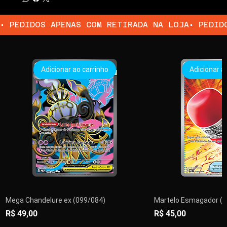
• PEDIDOS APENAS COM RETIRADA NA LOJA
Adicionar ao carrinho
Adicionar a
Mega Chandelure ex (099/084)
Martelo Esmagador (1
Preço
Preço
R$ 49,00
R$ 45,00