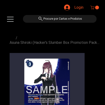
Login
Procure por Cartas e Produtos
/
Asuna Shiroki (Hacker's Slumber Box Promotion Pack) (P-212-PP)