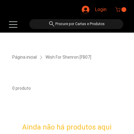
Login
Procure por Cartas e Produtos
Página inicial
Wish For Shenron [FB07]
Wish For Shenron [FB07]
0 produto
Ainda não há produtos aqui