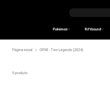
Pokémon
Riftbound
Página inicial
OP08 - Two Legends (2024)
OP08 - Two Legends (2024)
0 produto