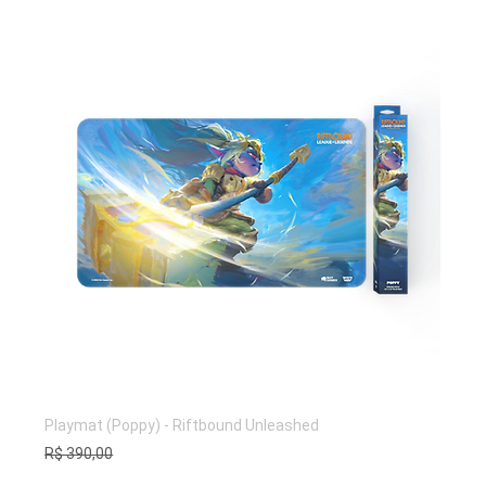
Playmat (Poppy) - Riftbound Unleashed
Preço normal
Preço promocional
R$ 360,00
R$ 390,00