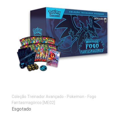
​Coleção Treinador Avançado - Pokemon - Fogo
Fantasmagórico [ME02]
Esgotado