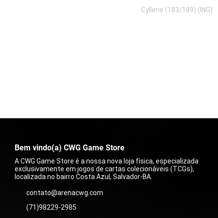
Cyllene (183/189) (ING)
Preço
R$ 30,00
Bem vindo(a) CWG Game Store
A CWG Game Store é a nossa nova loja física, especializada
exclusivamente em jogos de cartas colecionáveis (TCGs),
localizada no bairro Costa Azul, Salvador-BA.
contato@arenacwg.com
(71)98229-2985