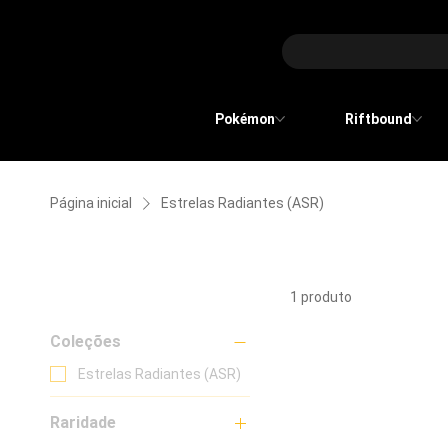
Pokémon
Riftbound
Página inicial
Estrelas Radiantes (ASR)
Estrelas Radiantes (ASR)
Filtrar
1 produto
Coleções
Estrelas Radiantes (ASR)
Raridade