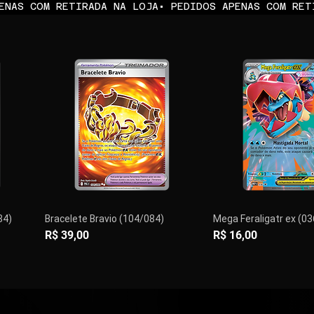
84)
Bracelete Bravio (104/084)
Mega Feraligatr ex (0
Preço
Preço
R$ 39,00
R$ 16,00
PRÉ-VENDA