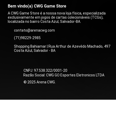
Bem vindo(a) CWG Game Store
A CWG Game Store é a nossa nova loja física, especializada
exclusivamente em jogos de cartas colecionáveis (TCGs),
localizada no bairro Costa Azul, Salvador-BA.
contato@arenacwg.com
(71)98229-2985
Compaixão do Wally (186/132)
Zoroark ex do N (175/159)
Carmine (217/167)
Baderneiro (181/159)
Shopping Bahiamar | Rua Arthur de Azevêdo Machado, 497
Preço
Preço
Preço
Preço
R$ 199,00
R$ 59,00
R$ 399,00
R$ 15,00
Costa Azul, Salvador - BA
​CNPJ: 97.538.322/0001-20
Razão Social: CWG GO Esportes Eletronicos LTDA
​© 2025 Arena CWG.