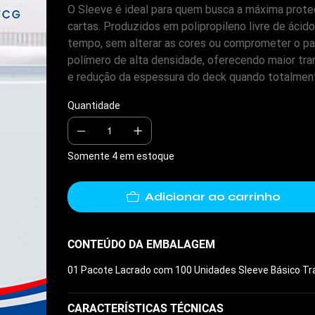
O Sleeve é ideal para quem busca a máxima prote
cartas. Produzidos em polipropileno livre de ácid
tempo, sem alterar as cores ou comprometer o pap
polímero de alta densidade, oferecendo maior tran
e redução da espessura do deck quando totalmen
Quantidade
Somente 4 em estoque
Adicionar ao carrinho
CONTEÚDO DA EMBALAGEM
cwg.com
01 Pacote Lacrado com 100 Unidades Sleeve Básico Tr
CARACTERÍSTICAS TÉCNICAS