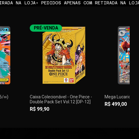
PRÉ-VENDA
36/∞)
Caixa Colecionável - One Piece -
Mega Lucario ex 
Double Pack Set Vol.12 [DP-12]
Preço
R$ 499,00
Preço
R$ 99,90