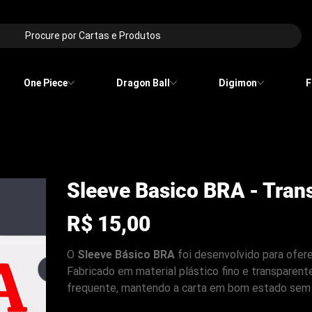
Procure por Cartas e Produtos
One Piece
Dragon Ball
Digimon
F
Sleeve Basico BRA - Tran
Preço
R$ 15,00
O
Sleeve Básico BRA
foi desenvolvido para ofere
Fabricado em material plástico fino e transparente
frequente, mantendo a carta em bom estado sem 