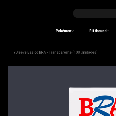
Pokémon
Riftbound
/
Sleeve Basico BRA - Transparente (100 Unidades)