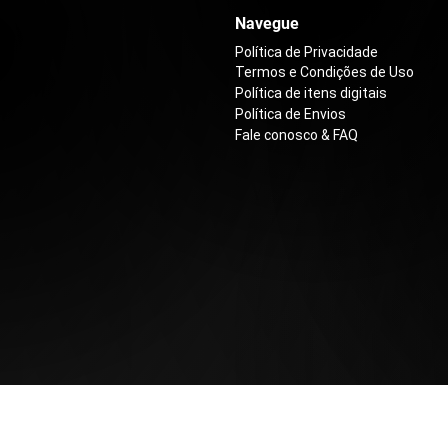
Navegue
Política de Privacidade
Termos e Condições de Uso
Política de itens digitais
Política de Envios
Fale conosco & FAQ
Show da Roxie (121/086)
Lurantis ex (096/084)
Zacian ex do Lupo (18
Caixa de Booster - Sto
01 [ST01]
Preço
Preço
Preço
R$ 179,00
R$ 15,00
R$ 199,00
Preço
R$ 599,90