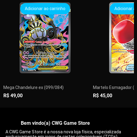
Adicionar ao carrinho
Adicionar a
Mega Chandelure ex (099/084)
Martelo Esmagador (1
Preço
Preço
R$ 49,00
R$ 45,00
PRÉ-VENDA
PRÉ-VENDA
Adicionar ao carrinho
Adicionar ao carrinho
Adicionar ao carrinho
Adicionar ao carrinho
Adicionar ao carrinho
Adicionar ao carrinho
Encomendar
Adicionar a
Adicionar a
Adicionar a
Adicionar a
Adicionar a
Adicionar a
Esgo
Bem vindo(a) CWG Game Store
A CWG Game Store é a nossa nova loja física, especializada
exclusivamente em jogos de cartas colecionáveis (TCGs),