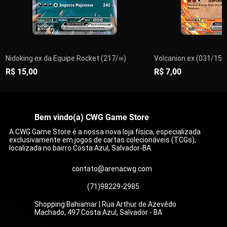
Nidoking ex da Equipe Rocket (217/∞)
Volcanion ex (031/159)
Preço
Preço
R$ 15,00
R$ 7,00
PRÉ-VENDA
PRÉ-VENDA
Adicionar ao carrinho
Adicionar ao carrinho
Adicionar ao carrinho
Adicionar ao carrinho
Adicionar ao carrinho
Adicionar ao carrinho
Adicionar ao carrinho
Adicionar a
Adicionar a
Adicionar a
Adicionar a
Adicionar a
Encom
Esgo
Bem vindo(a) CWG Game Store
A CWG Game Store é a nossa nova loja física, especializada
exclusivamente em jogos de cartas colecionáveis (TCGs),
localizada no bairro Costa Azul, Salvador-BA.
contato@arenacwg.com
(71)98229-2985
Shopping Bahiamar | Rua Arthur de Azevêdo
Machado, 497 Costa Azul, Salvador - BA