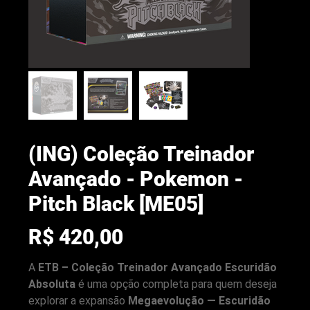
(ING) Coleção Treinador
Avançado - Pokemon -
Pitch Black [ME05]
Preço
R$ 420,00
arenacwg.com
A
ETB – Coleção Treinador Avançado Escuridão
Absoluta
é uma opção completa para quem deseja
explorar a expansão
Megaevolução — Escuridão