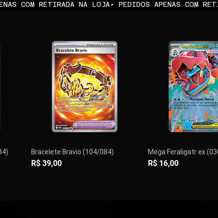
84)
Bracelete Bravio (104/084)
Mega Feraligatr ex (0
Preço
Preço
R$ 39,00
R$ 16,00
PRÉ-VENDA