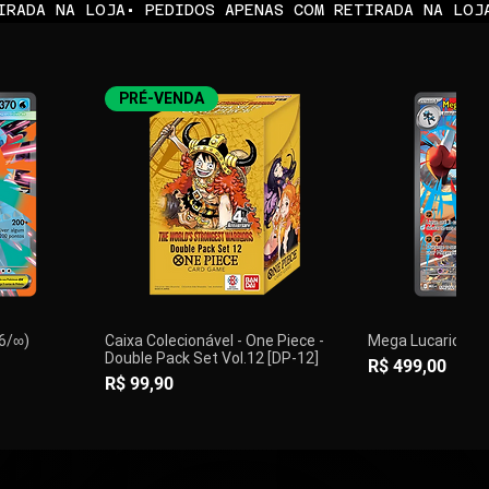
PRÉ-VENDA
36/∞)
Caixa Colecionável - One Piece -
Mega Lucario ex 
Double Pack Set Vol.12 [DP-12]
Preço
R$ 499,00
Preço
R$ 99,90