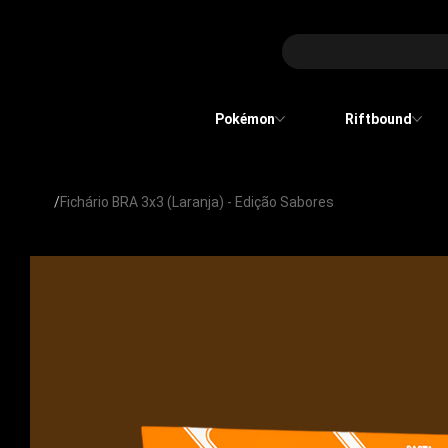
Pokémon
Riftbound
/
Fichário BRA 3x3 (Laranja) - Edição Sabores