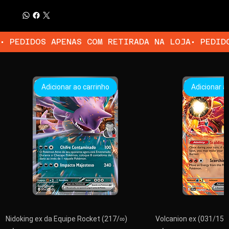
• PEDIDOS APENAS COM RETIRADA NA LOJA
Adicionar ao carrinho
Adicionar a
Nidoking ex da Equipe Rocket (217/∞)
Volcanion ex (031/159)