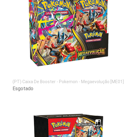
(PT) Caixa De Booster - Pokemon - Megaevolução [ME01]
Esgotado
arenacwg.com