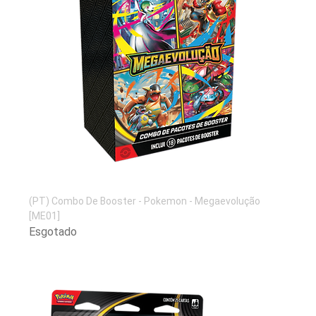
(PT) Combo De Booster - Pokemon - Megaevolução
[ME01]
Esgotado