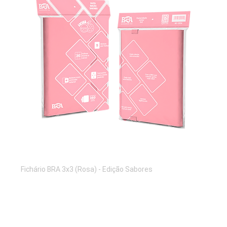
Fichário BRA 3x3 (Rosa) - Edição Sabores
Preço
R$ 110,00