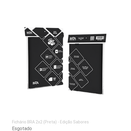
Fichário BRA 2x2 (Preta) - Edição Sabores
Esgotado