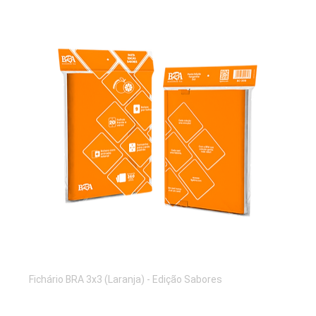
Fichário BRA 3x3 (Laranja) - Edição Sabores
Preço
R$ 110,00