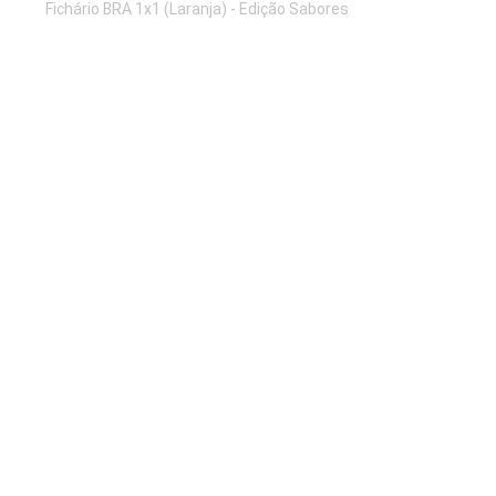
Fichário BRA 1x1 (Laranja) - Edição Sabores
Preço
R$ 45,00